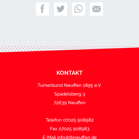
KONTAKT
Turnerbund Neuffen 1895 e.V.
Spadelsberg 3
72639 Neuffen
Telefon 07025 908982
Fax 07025 908983
E-Mail
info@tbneuffen.de