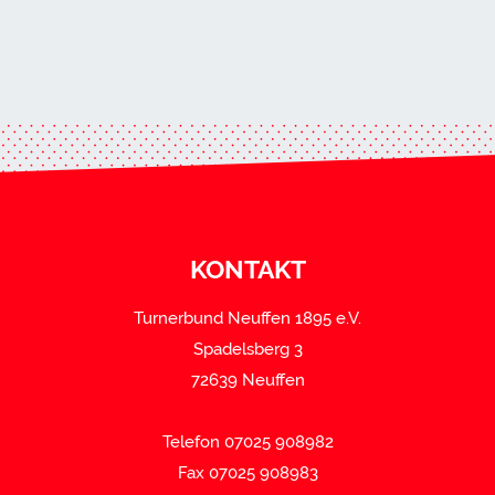
KONTAKT
Turnerbund Neuffen 1895 e.V.
Spadelsberg 3
72639 Neuffen
Telefon 07025 908982
Fax 07025 908983