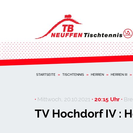
STARTSEITE
»
TISCHTENNIS
»
HERREN
»
HERREN III
»
·
Mittwoch, 20.10.2021
· 20:15 Uhr ·
Bre
TV Hochdorf IV : H