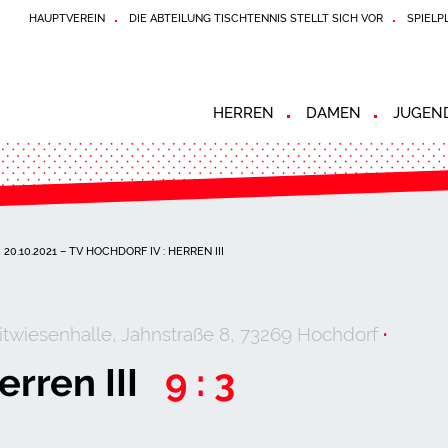
HAUPTVEREIN
DIE ABTEILUNG TISCHTENNIS STELLT SICH VOR
SPIELP
HERREN
DAMEN
JUGEN
20.10.2021 – TV HOCHDORF IV : HERREN III
itwiesenhalle, Jahnstraße 8, 73269 Hochdorf
·
erren III
9 : 3