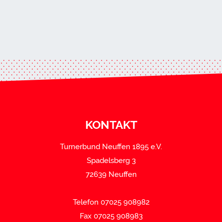
KONTAKT
Turnerbund Neuffen 1895 e.V.
Spadelsberg 3
72639 Neuffen
Telefon 07025 908982
Fax 07025 908983