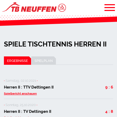
SPIELE TISCHTENNIS HERREN II
ERGEBNISSE
SPIELPLAN
·
Samstag, 02.10.2021
·
Herren II : TTV Dettingen II
9 : 6
Spielbericht anschauen
·
Sonntag, 25.10.2020
·
Herren II : TV Dettingen II
4 : 8