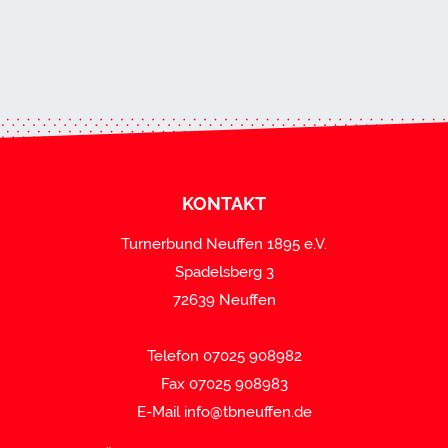
KONTAKT
Turnerbund Neuffen 1895 e.V.
Spadelsberg 3
72639 Neuffen
Telefon 07025 908982
Fax 07025 908983
E-Mail
info@tbneuffen.de