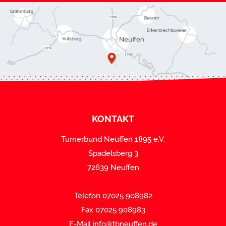
KONTAKT
Turnerbund Neuffen 1895 e.V.
Spadelsberg 3
72639 Neuffen
Telefon 07025 908982
Fax 07025 908983
E-Mail
info@tbneuffen.de