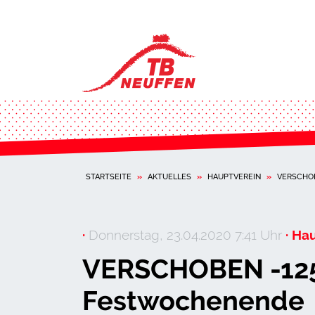
STARTSEITE
»
AKTUELLES
»
HAUPTVEREIN
»
VERSCHOB
·
Donnerstag, 23.04.2020 7:41 Uhr
· Ha
VERSCHOBEN -125 
Festwochenende