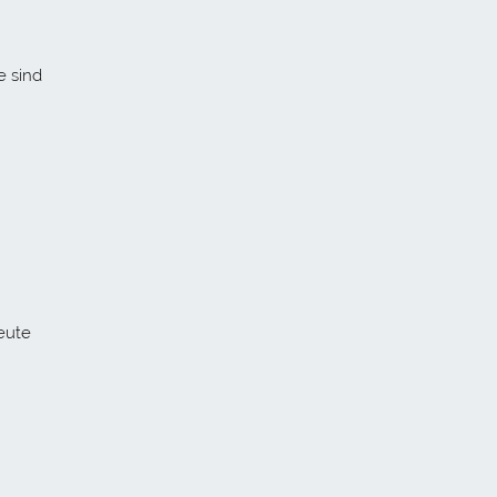
e sind
eute