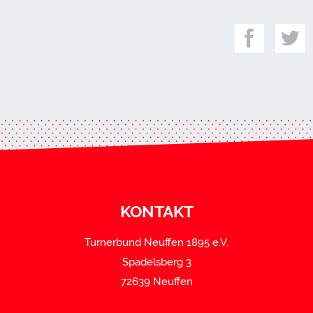
KONTAKT
Turnerbund Neuffen 1895 e.V.
Spadelsberg 3
72639 Neuffen