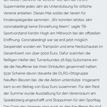
Supermärkte jedes Jahr als Unterstützung für örtliche
Vereine anbieten. Dieses Mal wollte der Verein für
Kinderspielgeräte sammeln. „Wir konnten letztes Jahr
coronabedingt keine Einweihung feiern“, sagte TB-
Sportvorstand Kerstin Hogh am Mittwoch bei der offiziellen
Eröffnung. Coronabedingt war sie erst jetzt möglich.
Gespendet wurden ein Trampolin und eine Nestschaukel im
Gesamtwert von über 5000 Euro. Dafür scannten die
fleißigen Helfer des Turnerbundes 26 695 Gutscheine ein,
die die Neuffener bei ihren Einkäufen gesammelt hatten,
5130 Scheine davon steuerte die DLRG-Ortsgruppe
Neuffen-Beuren bei, die die Aktion unterstütze. Insgesamt
kam so ein Betrag von 6241 Euro zusammen. Für den Rest
der Summe wurde Ausstattung für den Vereinsraum am
Spadelsberg angeschafft und Stoppuhren für den Sporttag.
Der Dank des Vereines ging auch an den Neuffener Bauhof,