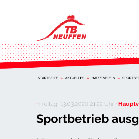
STARTSEITE
»
AKTUELLES
»
HAUPTVEREIN
»
SPORTBE
·
Freitag, 13.03.2020 21:22 Uhr
· Hauptv
Sportbetrieb ausg