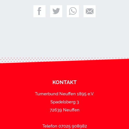
KONTAKT
Turnerbund Neuffen 1895 e.V.
Spadelsberg 3
72639 Neuffen
Telefon 07025 908982