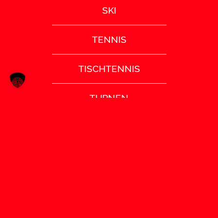
SKI
TENNIS
TISCHTENNIS
TURNEN
VOLLEYBALL
SATZUNG (PDF)
IMPRESSUM
DATENSCHUTZ
COOKIE EINSTELLUNGEN