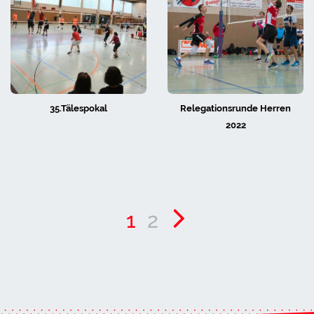
35.Tälespokal
Relegationsrunde Herren
2022
1
2