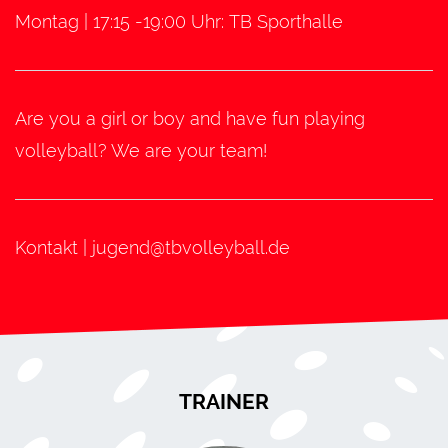
Montag | 17:15 -19:00 Uhr: TB Sporthalle
Are you a girl or boy and have fun playing
volleyball? We are your team!
Kontakt | jugend@tbvolleyball.de
TRAINER