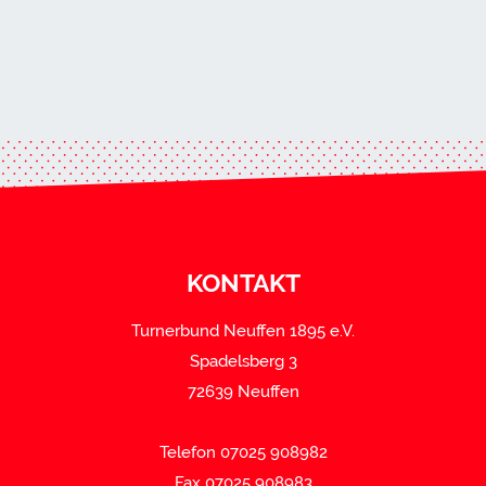
KONTAKT
Turnerbund Neuffen 1895 e.V.
Spadelsberg 3
72639 Neuffen
Telefon 07025 908982
Fax 07025 908983