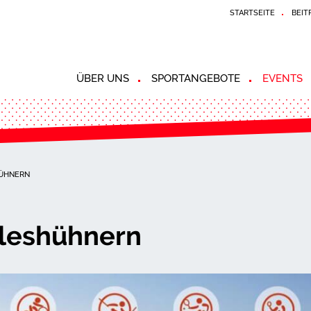
STARTSEITE
BEIT
ÜBER UNS
SPORTANGEBOTE
EVENTS
HÜHNERN
äleshühnern