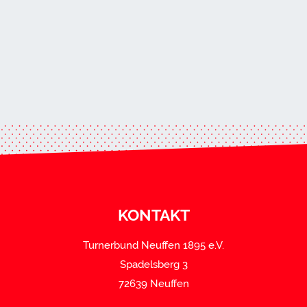
KONTAKT
Turnerbund Neuffen 1895 e.V.
Spadelsberg 3
72639 Neuffen