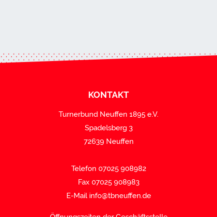
KONTAKT
Turnerbund Neuffen 1895 e.V.
Spadelsberg 3
72639 Neuffen
Telefon 07025 908982
Fax 07025 908983
E-Mail
info@tbneuffen.de
Öffnungszeiten der Geschäftsstelle