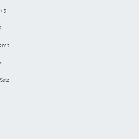
m 5.
ß
k mit
em
-Satz