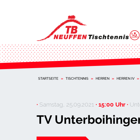
STARTSEITE
»
TISCHTENNIS
»
HERREN
»
HERREN IV
»
·
Samstag, 25.09.2021
· 15:00 Uhr ·
Unt
TV Unterboihingen