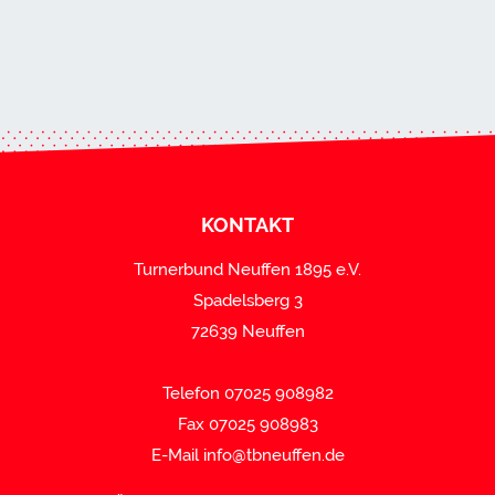
KONTAKT
Turnerbund Neuffen 1895 e.V.
Spadelsberg 3
72639 Neuffen
Telefon 07025 908982
Fax 07025 908983
E-Mail
info@tbneuffen.de