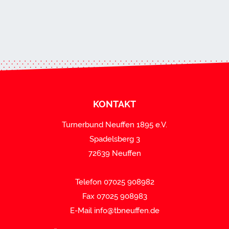
KONTAKT
Turnerbund Neuffen 1895 e.V.
Spadelsberg 3
72639 Neuffen
Telefon 07025 908982
Fax 07025 908983
E-Mail
info@tbneuffen.de