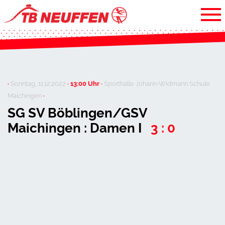
·
Sonntag, 11.12.2022
· 13:00 Uhr ·
Sporthalle Johann-Widmann Schule
Maichingen
·
SG SV Böblingen/GSV
Maichingen : Damen I
3 : 0