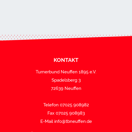
KONTAKT
Turnerbund Neuffen 1895 e.V.
Spadelsberg 3
72639 Neuffen
Telefon 07025 908982
Fax 07025 908983
E-Mail
info@tbneuffen.de