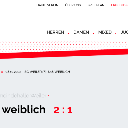
HAUPTVEREIN
ÜBER UNS
SPIELPLAN
ERGEBNIS
HERREN
DAMEN
MIXED
JU
»
08.10.2022 – SC WEILER/F. : U18 WEIBLICH
eindehalle Weiler
·
8 weiblich
2 : 1