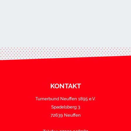
KONTAKT
Turnerbund Neuffen 1895 e.V.
Spadelsberg 3
72639 Neuffen