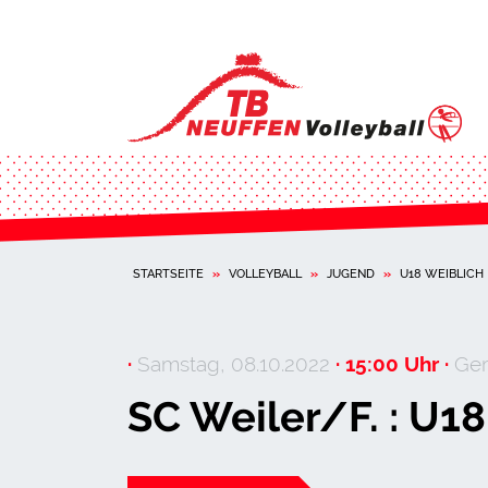
STARTSEITE
»
VOLLEYBALL
»
JUGEND
»
U18 WEIBLICH
·
Samstag, 08.10.2022
· 15:00 Uhr ·
Gem
SC Weiler/F. : U1