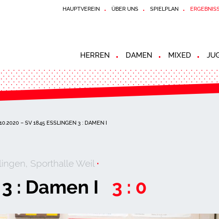
HAUPTVEREIN
ÜBER UNS
SPIELPLAN
ERGEBNIS
HERREN
DAMEN
MIXED
JU
.10.2020 – SV 1845 ESSLINGEN 3 : DAMEN I
ingen, Sporthalle Weil
·
 3 : Damen I
3 : 0