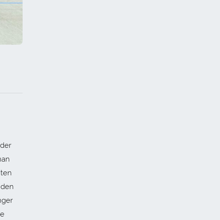
 der
man
iten
 den
nger
ie