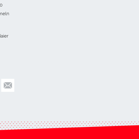
20
mmeln
aier