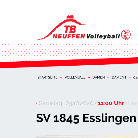
STARTSEITE
»
VOLLEYBALL
»
DAMEN
»
DAMEN I
»
03
·
Samstag, 03.10.2020
· 11:00 Uhr ·
Essl
SV 1845 Esslingen