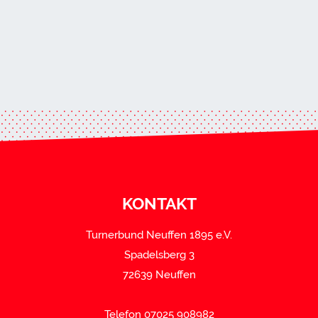
KONTAKT
Turnerbund Neuffen 1895 e.V.
Spadelsberg 3
72639 Neuffen
Telefon 07025 908982