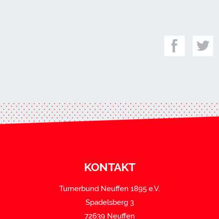
KONTAKT
Turnerbund Neuffen 1895 e.V.
Spadelsberg 3
72639 Neuffen