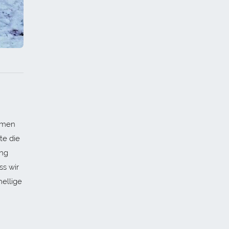
samen
te die
ung
ss wir
hellige