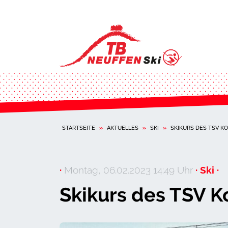
STARTSEITE
»
AKTUELLES
»
SKI
»
SKIKURS DES TSV KO
·
Montag, 06.02.2023 14:49 Uhr
· Ski ·
Skikurs des TSV K