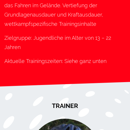
das Fahren im Gelände. Vertiefung der
Grundlagenausdauer und Kraftausdauer,
wettkampfspezifische Trainingsinhalte
Zielgruppe: Jugendliche im Alter von 13 – 22
Jahren
Aktuelle Trainingszeiten: Siehe ganz unten
TRAINER