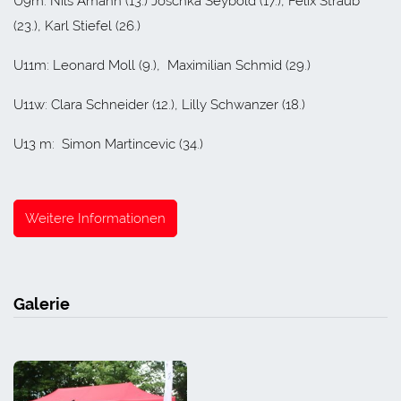
U9m: Nils Amann (13.) Joschka Seybold (17.), Felix Straub
(23.), Karl Stiefel (26.)
U11m: Leonard Moll (9.), Maximilian Schmid (29.)
U11w: Clara Schneider (12.), Lilly Schwanzer (18.)
U13 m: Simon Martincevic (34.)
Weitere Informationen
Galerie