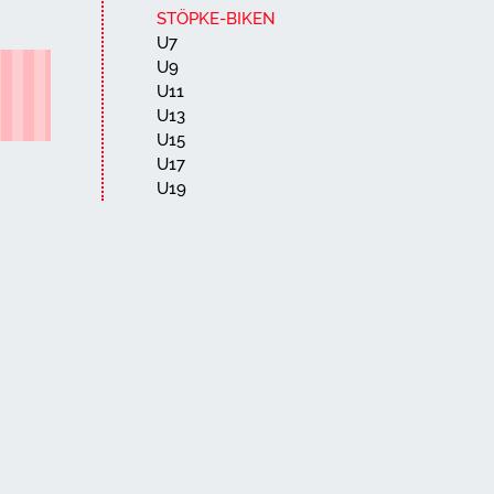
STÖPKE-BIKEN
U7
U9
U11
U13
U15
U17
U19