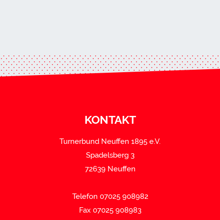
KONTAKT
Turnerbund Neuffen 1895 e.V.
Spadelsberg 3
72639 Neuffen
Telefon 07025 908982
Fax 07025 908983