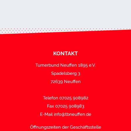
KONTAKT
Turnerbund Neuffen 1895 e.V.
Spadelsberg 3
72639 Neuffen
Telefon 07025 908982
Fax 07025 908983
E-Mail
info@tbneuffen.de
Öffnungszeiten der Geschäftsstelle