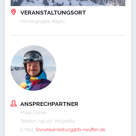
VERANSTALTUNGSORT
Hörnergruppe Allgäu
ANSPRECHPARTNER
Philip Döbler
Telefon: ‭+49 157 76030064‬
E-Mail:
Snowteamleitung@tb-neuffen.de