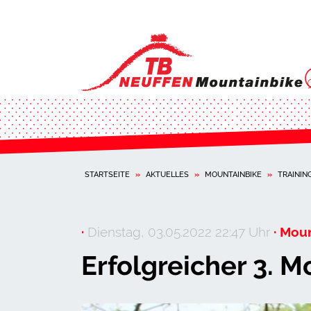
STARTSEITE
»
AKTUELLES
»
MOUNTAINBIKE
»
TRAINI
·
Dienstag, 03.05.2022 22:47 Uhr
· Moun
Erfolgreicher 3. M