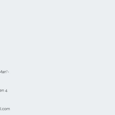
Man“-
en 4.
il.com