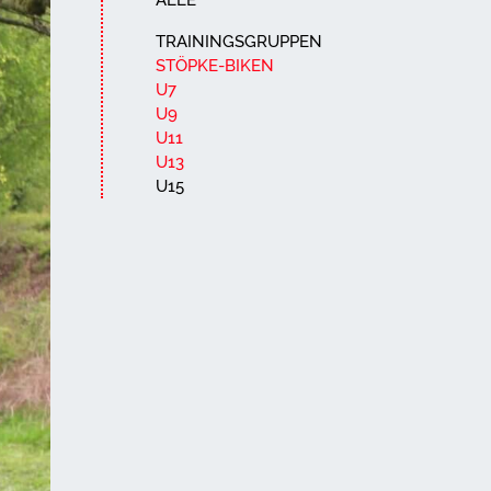
ALLE
TRAININGSGRUPPEN
STÖPKE-BIKEN
U7
U9
U11
U13
U15