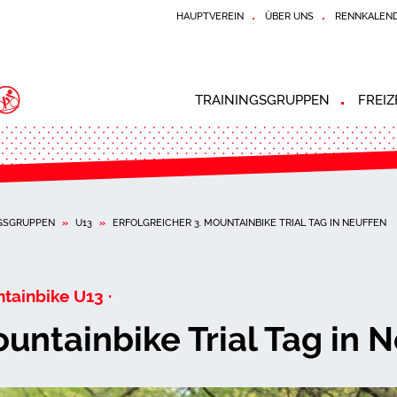
HAUPTVEREIN
ÜBER UNS
RENNKALEN
TRAININGSGRUPPEN
FREI
NGSGRUPPEN
»
U13
»
ERFOLGREICHER 3. MOUNTAINBIKE TRIAL TAG IN NEUFFEN
tainbike U13 ·
ountainbike Trial Tag in 