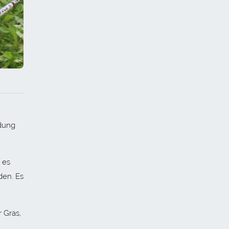
adung
 es
den. Es
 Gras,