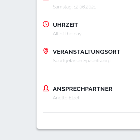
Samstag, 12.06.2021
UHRZEIT
All of the day
VERANSTALTUNGSORT
Sportgelände Spadelsberg
ANSPRECHPARTNER
Anette Etzel