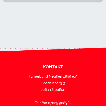
KONTAKT
Turnerbund Neuffen 1895 e.V.
Spadelsberg 3
72639 Neuffen
Telefon 07025 908982