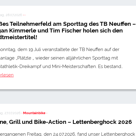
ag, 28.07.2026
· ·
ßes Teilnehmerfeld am Sporttag des TB Neuffen –
an Kimmerle und Tim Fischer holen sich den
tmeistertitel!
nntag, dem 19.Juli veranstaltete der TB Neuffen auf der
anlage „Plätzle „ wieder seinen alljährlichen Sporttag mit
tathletik-Dreikampf und Mini-Meisterschaften. Es bestand…
erlesen
g, 27.07.2026
· Mountainbike ·
ne, Grill und Bike-Action – Lettenberghock 2026
ergangenen Freitag, den 24.07.2026, fand unser Lettenberghock