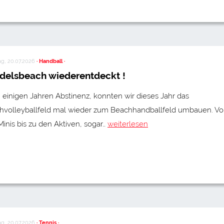
g, 20.07.2026
· Handball ·
delsbeach wiederentdeckt !
einigen Jahren Abstinenz, konnten wir dieses Jahr das
hvolleyballfeld mal wieder zum Beachhandballfeld umbauen. V
inis bis zu den Aktiven, sogar…
weiterlesen
g, 20.07.2026
· Tennis ·