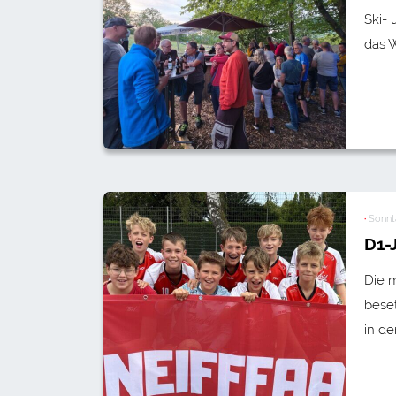
Ski- 
das 
·
Sonnt
D1-
Die 
bese
in de