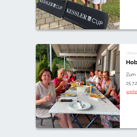
·
Mittw
Hob
Zum 
25.7.
weit