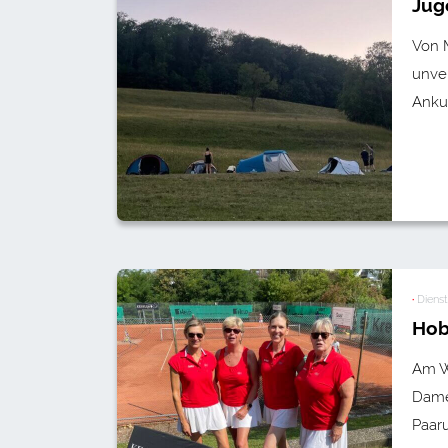
Jug
Von 
unve
Anku
·
Dienst
Hob
Am W
Dame
Paar