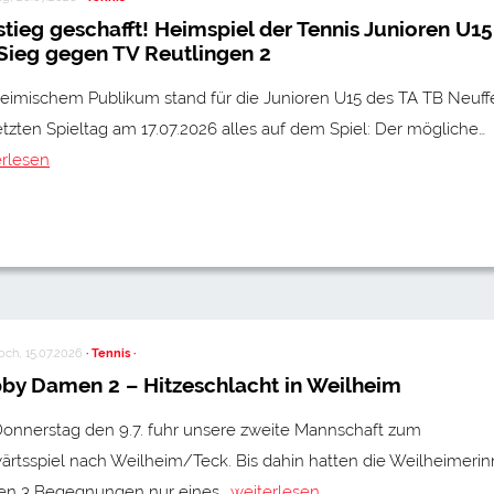
stieg geschafft! Heimspiel der Tennis Junioren U15
 Sieg gegen TV Reutlingen 2
heimischem Publikum stand für die Junioren U15 des TA TB Neuff
tzten Spieltag am 17.07.2026 alles auf dem Spiel: Der mögliche…
erlesen
ch, 15.07.2026
· Tennis ·
by Damen 2 – Hitzeschlacht in Weilheim
onnerstag den 9.7. fuhr unsere zweite Mannschaft zum
ärtsspiel nach Weilheim/Teck. Bis dahin hatten die Weilheimeri
hren 3 Begegnungen nur eines…
weiterlesen