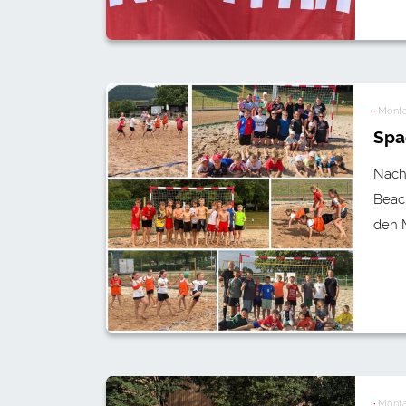
·
Monta
Spa
Nach 
Beac
den M
·
Monta