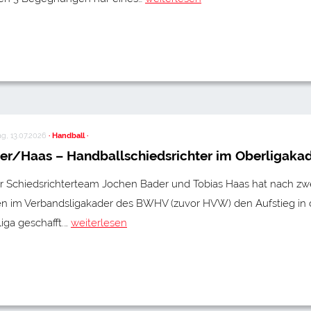
g, 13.07.2026
· Handball ·
er/Haas – Handballschiedsrichter im Oberligaka
r Schiedsrichterteam Jochen Bader und Tobias Haas hat nach zw
en im Verbandsligakader des BWHV (zuvor HVW) den Aufstieg in 
iga geschafft.…
weiterlesen