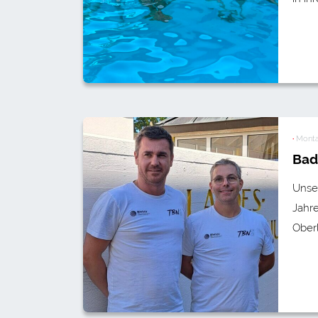
·
Monta
Bad
Unse
Jahr
Oberl